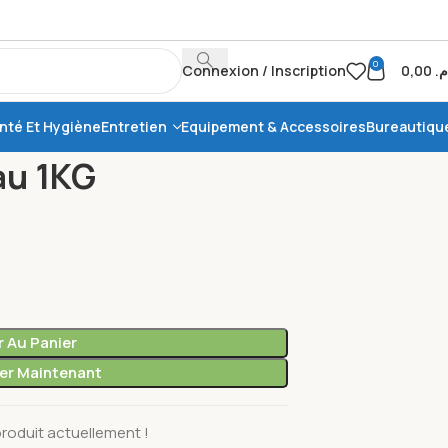
0
Connexion / Inscription
0,00
.م
nté Et Hygiène
Entretien
Equipement & Accessoires
Bureautiqu
KG
au 1KG
r Au Panier
r Maintenant
roduit actuellement !