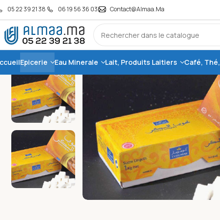
05 22 39 21 38
06 19 56 36 03
Contact@almaa.ma
ccueil
Epicerie
Eau Minerale
Lait, Produits Laitiers
Café, Thé