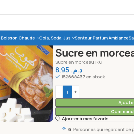
, Boisson Chaude
Cola, Soda, Jus
Senteur Parfum Ambiance
Sa
Accueil
Epicerie
Sucre en morceau 1
Sucre en morce
Sucre en morceau 1KG
8,95
د.م.
152668437 en stock
Ajoute
Commande
Ajouter à mes favoris
6
Personnes qui regardent ce p