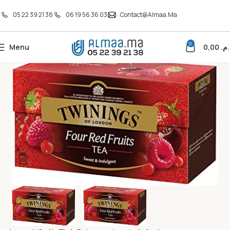
05 22 39 21 38
06 19 56 36 03
Contact@almaa.ma
0
Menu
0,00
د.م