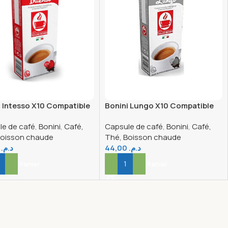
i Intesso X10 Compatible
Bonini Lungo X10 Compatible
NP
le de café
,
Bonini
,
Café,
Capsule de café
,
Bonini
,
Café,
Boisson chaude
Thé, Boisson chaude
,00
د.م.
44,00
د.م.
er Au Panier
Ajouter Au Panier