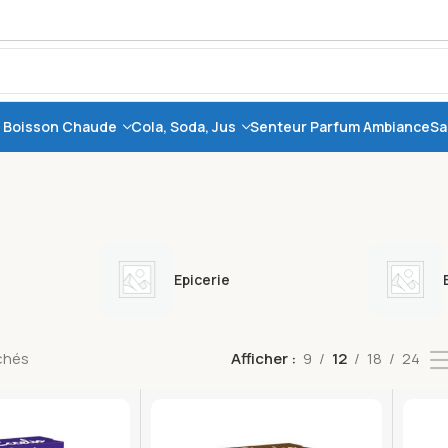
, Boisson Chaude
Cola, Soda, Jus
Senteur Parfum Ambiance
Sa
Epicerie
ichés
Afficher
9
12
18
24