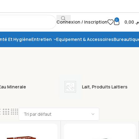
0
Connexion / Inscription
0,00
.م
nté Et Hygiène
Entretien
Equipement & Accessoires
Bureautiqu
Eau Minerale
Lait, Produits Laitiers