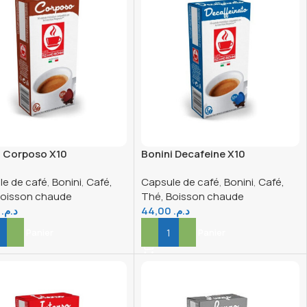
i Corposo X10
Bonini Decafeine X10
tible NP
Compatible NP
le de café
,
Bonini
,
Café,
Capsule de café
,
Bonini
,
Café,
Boisson chaude
Thé, Boisson chaude
,00
د.م.
44,00
د.م.
er Au Panier
Ajouter Au Panier