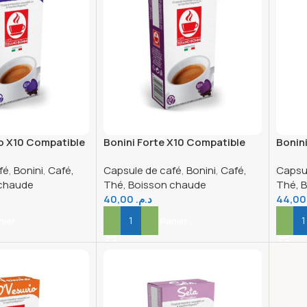
o X10 Compatible
Bonini Forte X10 Compatible
Bonin
NP
NP
fé
,
Bonini
,
Café,
Capsule de café
,
Bonini
,
Café,
Capsu
 chaude
Thé, Boisson chaude
Thé, 
40,00
د.م.
44
nier
Ajouter Au Panier
Ajout