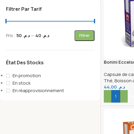
Filtrer Par Tarif
Prix :
د.م. 50
—
د.م. 40
Filtrer
Bonini Eccels
État Des Stocks
NP
Capsule de ca
En promotion
Thé, Boisson
En stock
44,00
د.م.
En réapprovisionnement
Ajouter Au Pa