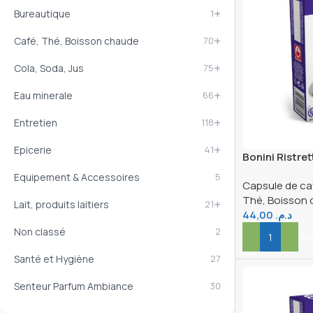
+
Bureautique
1
+
Café, Thé, Boisson chaude
70
+
Cola, Soda, Jus
75
+
Eau minerale
66
+
Entretien
118
+
Epicerie
41
Bonini Ristret
Compatible 
Equipement & Accessoires
5
Capsule de ca
Thé, Boisson
+
Lait, produits laitiers
21
44,00
د.م.
Non classé
2
Ajouter Au Pa
Santé et Hygiène
27
Senteur Parfum Ambiance
30