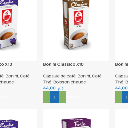
to X10
Bonini Classico X10
Bonin
NP
Compatible NP
Compa
fé
,
Bonini
,
Café,
Capsule de café
,
Bonini
,
Café,
Capsu
 chaude
Thé, Boisson chaude
Thé, 
44,00
د.م.
44
nier
Ajouter Au Panier
Ajout