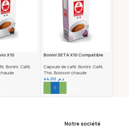
vio X10
Bonini SETA X10 Compatible
NP
NP
fé
,
Bonini
,
Café,
Capsule de café
,
Bonini
,
Café,
 chaude
Thé, Boisson chaude
44,00
د.م.
nier
Ajouter Au Panier
Notre société