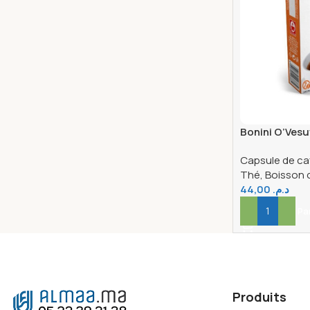
Bonini O’Vesu
Compatible 
Capsule de ca
Thé, Boisson
44,00
د.م.
Ajouter Au Pa
Produits