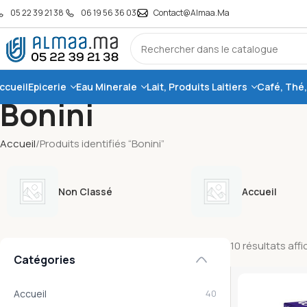
05 22 39 21 38
06 19 56 36 03
Contact@almaa.ma
ccueil
Epicerie
Eau Minerale
Lait, Produits Laitiers
Café, Thé
Bonini
Accueil
Produits identifiés “Bonini”
Non Classé
Accueil
10 résultats aff
Catégories
Accueil
40